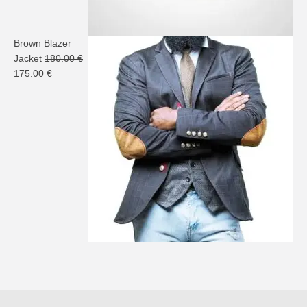
Brown Blazer
Jacket
180.00
€
Le
Le
175.00
€
prix
prix
initial
actuel
était :
est :
180.00 €.
175.00 €.