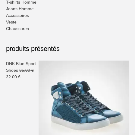
T-shirts Homme
Jeans Homme
Accessoires
Veste
Chaussures
produits présentés
DNK Blue Sport
Shoes
35.00
€
Le
Le
32.00
€
prix
prix
initial
actuel
était :
est :
35.00 €.
32.00 €.