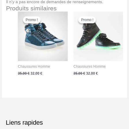
Il n'y a pas encore de demandes de renseignements.
Produits similaires
Promo !
Promo !
Promo !
Promo !
Chaussures Homme
Chaussures Homme
Le
Le
Le
Le
35.00
€
32.00
€
35.00
€
32.00
€
prix
prix
prix
prix
initial
actuel
initial
actuel
était :
est :
était :
est :
35.00 €.
32.00 €.
35.00 €.
32.00 €.
Liens rapides