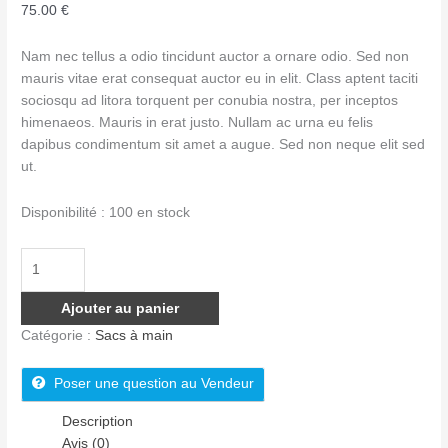
75.00
€
Nam nec tellus a odio tincidunt auctor a ornare odio. Sed non
mauris vitae erat consequat auctor eu in elit. Class aptent taciti
sociosqu ad litora torquent per conubia nostra, per inceptos
himenaeos. Mauris in erat justo. Nullam ac urna eu felis
dapibus condimentum sit amet a augue. Sed non neque elit sed
ut.
Disponibilité :
100 en stock
quantité
de
Black
Ajouter au panier
Over-
Catégorie :
Sacs à main
the-
shoulder
Poser une question au Vendeur
Handbag
Description
Avis (0)