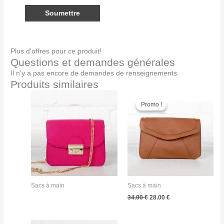
Plus d'offres pour ce produit!
Questions et demandes générales
Il n'y a pas encore de demandes de renseignements.
Produits similaires
Promo !
Promo !
Sacs à main
Sacs à main
Le
Le
34.00
€
28.00
€
prix
prix
initial
actuel
était :
est :