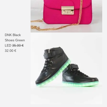
DNK Black
Shoes Green
LED
35.00
€
Le
Le
32.00
€
prix
prix
initial
actuel
était :
est :
35.00 €.
32.00 €.